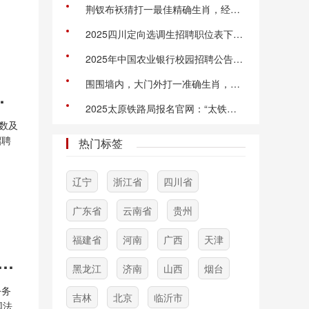
荆钗布袄猜打一最佳精确生肖，经典答案落实
2025四川定向选调生招聘职位表下载.xls（2271人）
2025年中国农业银行校园招聘公告（全国22844人）
围围墙内，大门外打一准确生肖，全面回答落实
编外学生辅导员简章
2025太原铁路局报名官网：“太铁招聘”(https://www.crtyhr.com)
数及
招聘
热门标签
民共
辽宁
浙江省
四川省
广东省
云南省
贵州
福建省
河南
广西
天津
025年面向法医人才考试录用20名人民警察公告
黑龙江
济南
山西
烟台
公务
吉林
北京
临沂市
国法