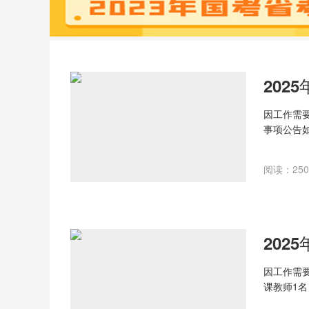
因工作需
事项公告如
热爱教育
守法，品行端
阅读：250 
因工作需
课教师1
要求如下