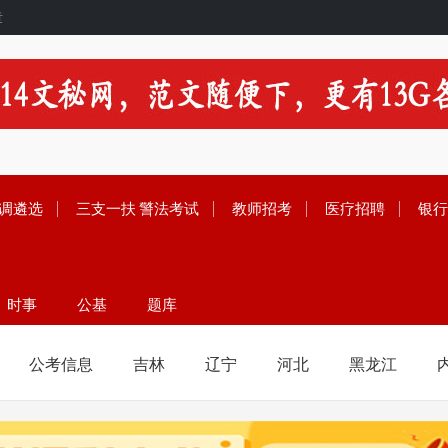
章
调遴选
三支一扶
警法考试
教师招考
医疗招聘
银行
时事
公基
题库
留学
范文
论坛
公考信息
吉林
辽宁
河北
黑龙江