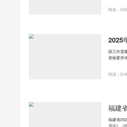
编外教师1
阅读：335 
因工作需
资格要求
编外学生
和国国籍。2
阅读：319 
福建省2
员法》《