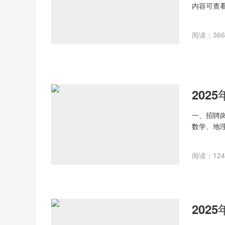
内容可查
定，结合
阅读：366 
一、招聘
数学、地
政治学科
二、应聘
阅读：124 
1.热爱教
强。
2.本科以
资格证。
三、薪酬
面议。