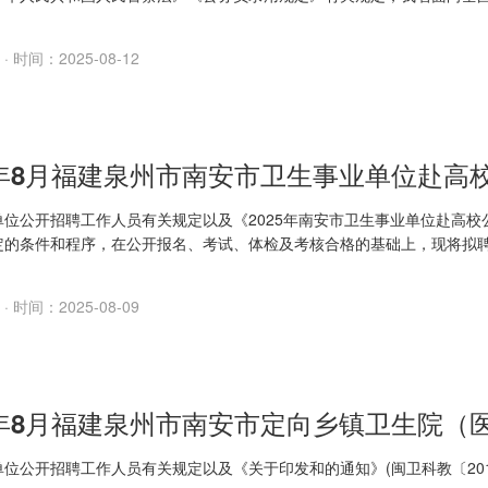
试录用人民警察，共计划招考20名。现将有关事项公告如下：? 一、
（一）报考条件? 报考者应当具备下列资格条件：? 1.具有中华人
· 时间：2025-08-12
? 2.拥护"
单位公开招聘工作人员有关规定以及《2025年南安市卫生事业单位赴高
定的条件和程序，在公开报名、考试、体检及考核合格的基础上，现将拟聘用
公示期限为7天，自公示之
· 时间：2025-08-09
位公开招聘工作人员有关规定以及《关于印发和的通知》(闽卫科教〔2019