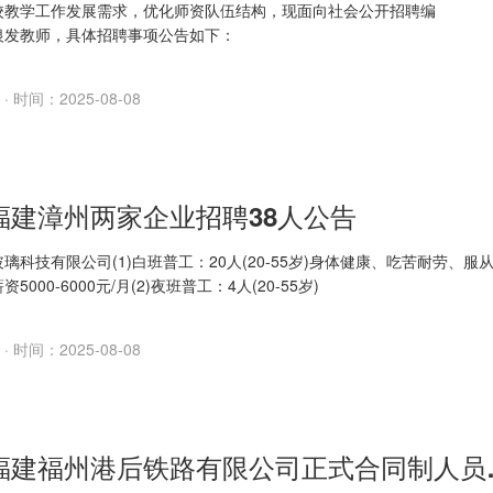
方式
校教学工作发展需求，优化师资队伍结构，现面向社会公开招聘编
至邮
银发教师，具体招聘事项公告如下：
gs@126.com。
岗位及人数
名、数学教师1名、物理教师1名、化学教师2名、地理教师1名、
日期：2025年8月20
· 时间：2025-08-08
名。
条件
要求：
代中小...
5福建漳州两家企业招聘38人公告
璃科技有限公司(1)白班普工：20人(20-55岁)身体健康、吃苦耐劳、服
5000-6000元/月(2)夜班普工：4人(20-55岁)
· 时间：2025-08-08
2025福建福