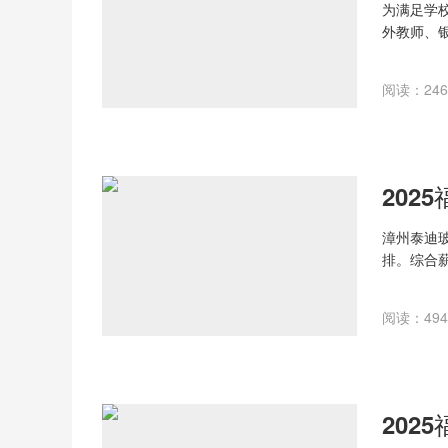
四、报名
为满足学
递交简历
外教师、
箱:smjzb
一、招聘
五、其他
语文教师1
1.报名截止
阅读：246 
体育教师2
日
二、招聘
...
(一)基本
1.符合新时
202
漳州泰迪玻
排。综合薪资
阅读：494 