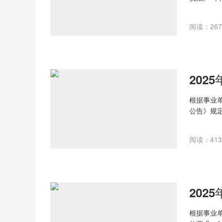
医人才考
条件? 
阅读：267 
和国国籍；
根据事业
公告》规
以公示。
阅读：413 
根据事业单