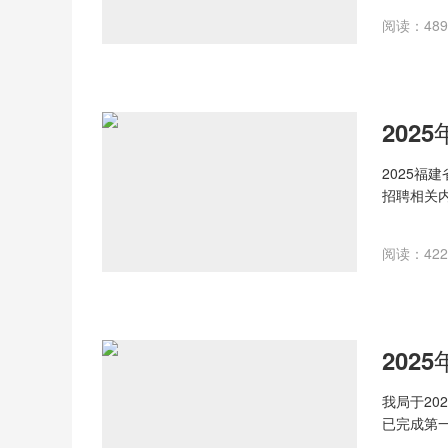
相应学科教学
阅读：489 
2025福
招聘相关
作，根据
阅读：422 
我局于20
已完成第
满。结合