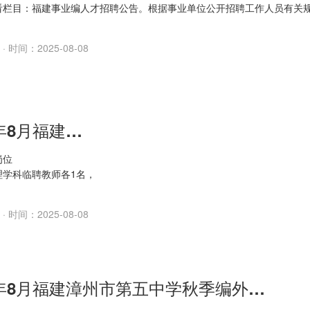
看栏目：福建事业编人才招聘公告。根据事业单位公开招聘工作人员有关
工作需要，
· 时间：2025-08-08
2025年8月福建三明九中临时聘用教师4人简章
岗位
理学科临聘教师各1名，
临聘教师2名。
条件
· 时间：2025-08-08
育事业，工作责任心
上学历，具备相应教师
待遇
2025年8月福建漳州市第五中学秋季编外教师招聘8人简章