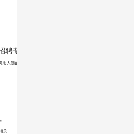
2025福建龙岩市杭川实业集团有限公司所属企业招聘专项工作人员拟聘用人选的公示
聘用人选的公示
自主招聘19人公告
相关