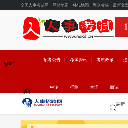
全国人事考试网
网站地图
XML地图
聚合标签
最新文
招考公告
考试资讯
考试政策
选
招考
申论
行测
常识
面试
资料
学历
高考
中考
考研
最新