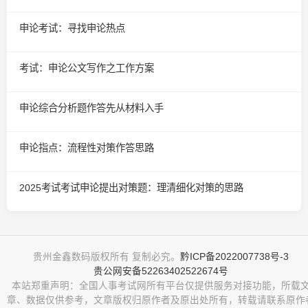
申论考试：寻找申论热点
考试：申论公文写作之工作方案
申论综合分析题作答先从材料入手
申论指点：流程性对策作答思路
2025考试考试申论提出对策题：理清细化对策的思路
贵州金鑫数码版权所有 复制必究。
黔ICP备2022007738号-3
贵公网安备52263402522674号
本站郑重声明：全国人事考试网所有平台仅提供服务对接功能，所载
章、数据仅供参考，文章版权归原作者及原出处所有，转载请联系原作