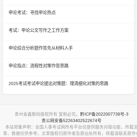
申论考试：寻找申论热点
考试：申论公文写作之工作方案
申论综合分析题作答先从材料入手
申论指点：流程性对策作答思路
2025考试考试申论提出对策题：理清细化对策的思路
贵州金鑫数码版权所有 复制必究。
黔ICP备2022007738号-3
贵公网安备52263402522674号
本站郑重声明：全国人事考试网所有平台仅提供服务对接功能，所载
章、数据仅供参考，文章版权归原作者及原出处所有，转载请联系原作