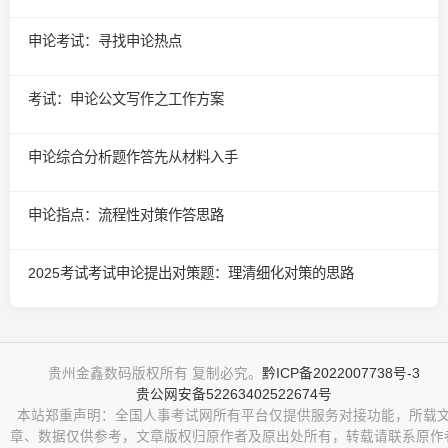
申论考试：寻找申论热点
考试：申论公文写作之工作方案
申论综合分析题作答先从材料入手
申论指点：流程性对策作答思路
2025考试考试申论提出对策题：理清细化对策的思路
贵州金鑫数码版权所有 复制必究。
黔ICP备2022007738号-3
贵公网安备52263402522674号
本站郑重声明：全国人事考试网所有平台仅提供服务对接功能，所载
章、数据仅供参考，文章版权归原作者及原出处所有，转载请联系原作