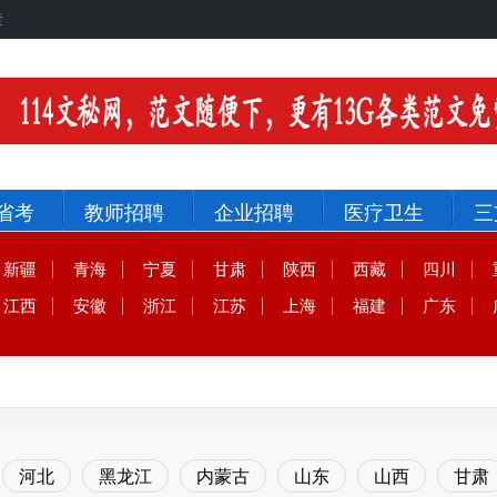
章
省考
教师招聘
企业招聘
医疗卫生
三
新疆
青海
宁夏
甘肃
陕西
西藏
四川
江西
安徽
浙江
江苏
上海
福建
广东
河北
黑龙江
内蒙古
山东
山西
甘肃