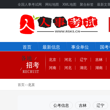
全国人事考试网
网站地图
XML地图
聚合标签
最新文
首页
最新信息
事业单位
国考
北京
河北
辽宁
吉林
河南
河北
湖北
湖南
首页
北京
>
>
公考信息
吉林
辽宁