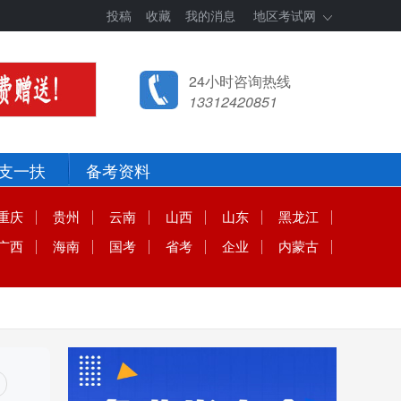
投稿
收藏
我的消息
地区考试网
24小时咨询热线
13312420851
支一扶
备考资料
重庆
贵州
云南
山西
山东
黑龙江
广西
海南
国考
省考
企业
内蒙古