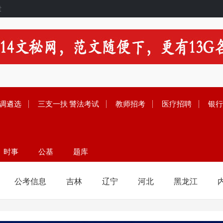
章
调遴选
三支一扶
警法考试
教师招考
医疗招聘
银行
时事
公基
题库
留学
范文
资料
公考信息
吉林
辽宁
河北
黑龙江