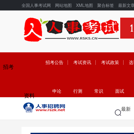
全国人事考试网
网站地图
XML地图
聚合标签
最新文
招考公告
考试资讯
考试政策
选
招考
申论
行测
常识
面试
资料
学历
高考
中考
考研
最新