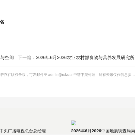
名
动与空间
下一篇：
2026年6月2026农业农村部食物与营养发展研究所
食物节约减损与绿色消费团队科研助理招聘1人公
告（北京）
"全国人事考试网"站内图文、音视频稿件多为第三方转载分享。若存在版权争议，可发邮件至 admin@rsks.cn申请下架处理；所有资讯仅作信息参考，不代表本站立场。
6月中央广播电视总台总经理
2026年6月2026中国地质调查局