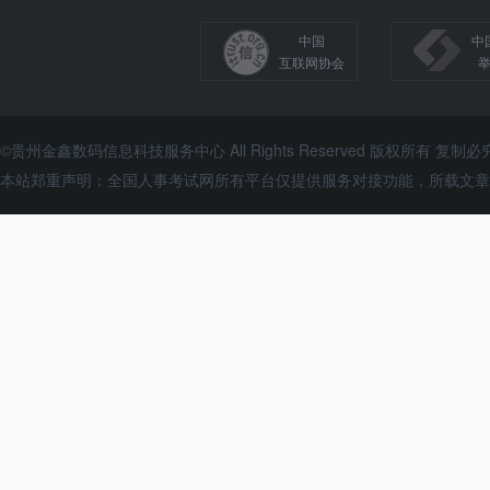
中国
中
互联网协会
©贵州金鑫数码信息科技服务中心 All Rights Reserved 版权所有 复制必
本站郑重声明：全国人事考试网所有平台仅提供服务对接功能，所载文章