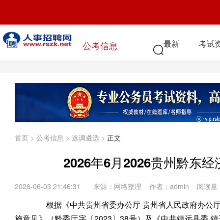
最新
考试
公考信息
首页
>
公考信息
>
选调遴选
>
正文
2026年6月2026贵州黔
2026-06-03 21:46:31
来源：网络整理 作者：admin 阅读量
根据《中共
贵州
省委办公厅 贵州省人民政府办公
施意见》（黔委厅字〔2023〕38号）及《中共镇远县委