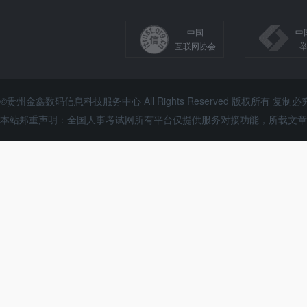
中国
中
互联网协会
©贵州金鑫数码信息科技服务中心 All Rights Reserved 版权所有 复制必
本站郑重声明：全国人事考试网所有平台仅提供服务对接功能，所载文章