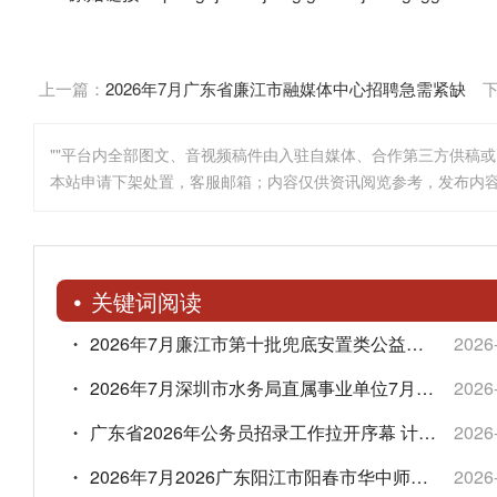
上一篇：
2026年7月广东省廉江市融媒体中心招聘急需紧缺
人才公告
""平台内全部图文、音视频稿件由入驻自媒体、合作第三方供稿
本站申请下架处置，客服邮箱；内容仅供资讯阅览参考，发布内
关键词阅读
2026年7月廉江市第十批兜底安置类公益性岗位招聘公告
2026
2026年7月深圳市水务局直属事业单位7月公开招聘员额制工作人员公告
2026
广东省2026年公务员招录工作拉开序幕 计划招录约1.8万人
2026
2026年7月2026广东阳江市阳春市华中师范大学阳春实验学校选调高中教师35人简章
2026