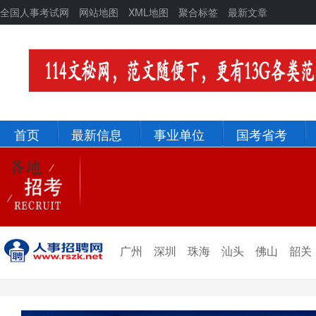
全国人事考试网
网站地图
XML地图
聚合标签
最新文章
首页
最新信息
事业单位
国考省考
北京
河北
辽宁
吉林
新疆
青海
广州
深圳
珠海
汕头
佛山
韶关
宁夏
甘肃
陕西
西藏
四川
重庆
贵州
云南
山西
山东
黑龙江
河南
河北
湖北
湖南
江西
安徽
浙江