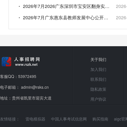
2026年7月2026广东深圳市宝安区翻身实验学校（西校区）招聘小学科学、初高中各科教师简章
2026
2026年7月广东惠东县教师发展中心公开选调研训员公告
2026
关于我们
加入我们
客服QQ：53972495
联系我们
电子邮箱： admin@rsks.cn
隐私政策
地址：贵州省凯里市迎宾大道
用户协议
友情链接：
雷电模拟器
中国人事考试信息网
购买指南
aigc官