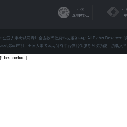
中国
中
互联网协会
©全国人事考试网贵州金鑫数码信息科技服务中心 All Rights Reserve
本站郑重声明：全国人事考试网所有平台仅提供服务对接功能，所载文章
[!--temp.contect--]