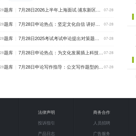
题库
|
7月28日2026上半年上海面试·浦东新区区考题
-28
07-28
题库
|
7月28日申论热点：坚定文化自信 讲好中国故事
-28
07-28
题库
|
7月28日2025考试考试申论提出对策题：理清细化对策的思路
-28
07-28
题库
|
7月28日申论热点：为文化发展插上科技的翅膀
-28
07-28
题库
|
7月28日申论写作指导：公文写作题型的作答技巧
-28
07-28
法律声明
商务合作
投诉指引
人员招聘
产品日志
广告服务