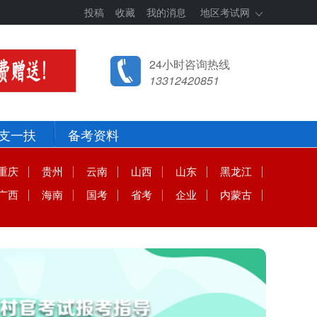
投稿
收藏
我的消息
地区考试网
24小时咨询热线
13312420851
支一扶
备考资料
重庆
贵州
云南
山西
山东
黑龙江
广西
海南
国考
省考
企业
内蒙古