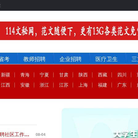
章
省考
教师招聘
企业招聘
医疗卫生
三
新疆
青海
宁夏
甘肃
陕西
西藏
四川
江西
安徽
浙江
江苏
上海
福建
广东
2026年8月度邯郸经济技术开发区招聘社区工作者公告
08-04