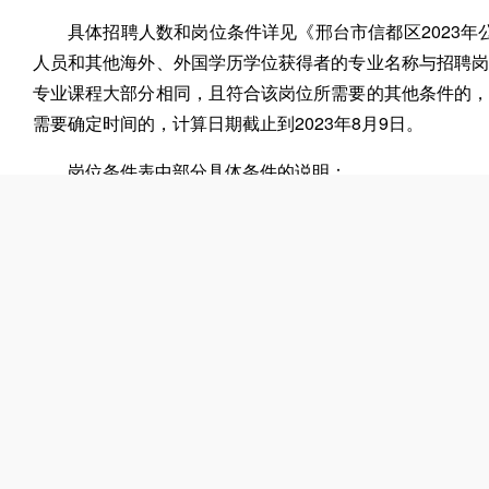
具体招聘人数和岗位条件详见《邢台市信都区2023年
人员和其他海外、外国学历学位获得者的专业名称与招聘
专业课程大部分相同，且符合该岗位所需要的其他条件的
需要确定时间的，计算日期截止到2023年8月9日。
岗位条件表中部分具体条件的说明：
1.岗位条件中“应届高校毕业生”，包括以下人员：
(1)纳入国家统招计划、被普通高等院校录取的2023年
(2)国家统一招生的2021年、2022年普通高校毕
保留在各级毕业生就业主管部门(毕业生就业指导服务中心
生。
(3)参加“服务基层项目”前无工作经历，服务期满且
考核
(4)普通高等院校在校生或毕业当年入伍，退役后(含复