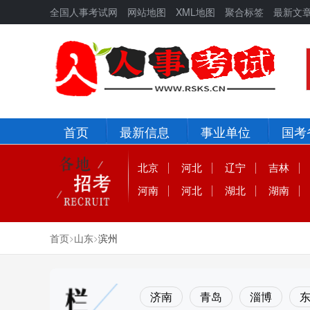
全国人事考试网
网站地图
XML地图
聚合标签
最新文
首页
最新信息
事业单位
国考
北京
河北
辽宁
吉林
河南
河北
湖北
湖南
首页
山东
滨州
>
>
济南
青岛
淄博