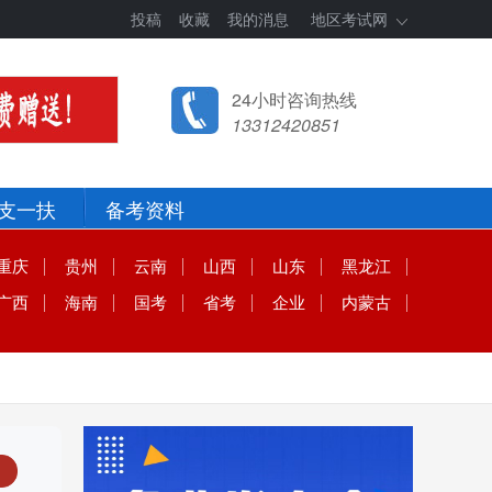
投稿
收藏
我的消息
地区考试网
24小时咨询热线
13312420851
支一扶
备考资料
重庆
贵州
云南
山西
山东
黑龙江
广西
海南
国考
省考
企业
内蒙古
州