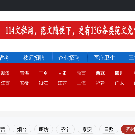
章
省考
教师招聘
企业招聘
医疗卫生
三
新疆
青海
宁夏
甘肃
陕西
西藏
四川
江西
安徽
浙江
江苏
上海
福建
广东
东营
烟台
廊坊
济宁
泰安
日照
滨