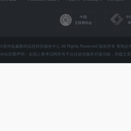
中国
中
互联网协会
©贵州金鑫数码信息科技服务中心 All Rights Reserved 版权所有 复制必
本站郑重声明：全国人事考试网所有平台仅提供服务对接功能，所载文章