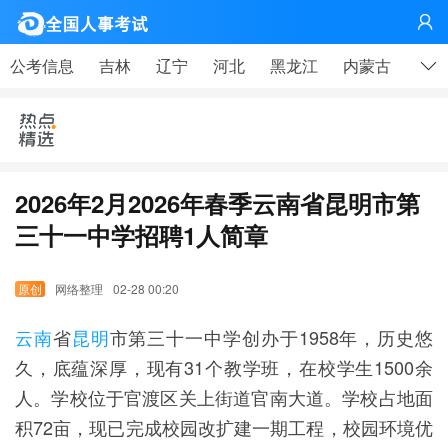
网

公考信息
吉林
辽宁
河北
黑龙江
内蒙古
山东
2026年2月2026年春季云南省昆明市第
三十一中学招聘1人简章
网络整理
02-28 00:20
云南
省
昆明
市第三十一中学创办于1958年，历史悠
久，底蕴深厚，现有31个教学班，在校学生1500余
人。学校位于官渡区关上街道官南大道。学校占地面
积72亩，现已完成校园改扩建一期工程，校园环境优