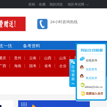
投稿
收藏
我的消息
地区考试网
24小时咨询热线
支一扶
备考资料
重庆
贵州
云南
山西
山东
黑龙江
在线咨询
广西
海南
国考
省考
企业
内蒙古
信息发布
售后技术
admin@rsks.cn