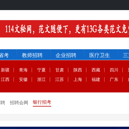
省考
教师招聘
企业招聘
医疗卫生
三
新疆
青海
宁夏
甘肃
陕西
西藏
四川
江西
安徽
浙江
江苏
上海
福建
广东
银行招考
招聘
招聘会网