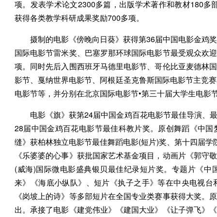
项。发表学术论文2300多篇，出版学术著作和教材180多
获得各类教学科研成果奖励700多项。
摄制的电影《傍晚向日葵》获得第36届中国电影金鸡
国际电影节雷米奖、巴塞罗那环球国际电影节最受观众欢
项。同时先后入围西班牙马德里电影节、哥伦比亚麦德林
影节、戛纳世界电影节、阿根廷圣克鲁斯国际电影节主竞赛
电影节等，并分别在北京国际电影节•第三十届大学生电影节“
电影《旗》获第24届中国金鸡百花电影节最佳导演、
28届中国金鸡百花电影节最佳科教片奖。原创舞蹈《中国梦
缝》获柏林独立电影节最佳舞蹈电影(短片)奖、第十四届学
《乐婆婆的心事》获批国家艺术基金项目，动画片《郭守
(威海)国际微电影盛典银贝最佳纪录短片奖。专题片《
来》《海底小纵队》、短片《执子之手》等在中央电视台
《岗坡上的诗》等多部短片在全国专业类赛事获得大奖。
出。承接了电影《建党伟业》《建国大业》《让子弹飞》