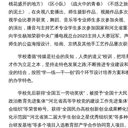
桃花盛开的地方》《区小队》《战火中的青春》《不惑之
的泥土》，在央视八套播出。师生摄影作品、视频作品多
视学会比赛并获奖，舞蹈、音乐等专业师生多次参加央视
的演出，播音与主持艺术专业学生多次参加国家和河北省重要
向学生杨旭荣获中央广播电视总台2023主持人大赛冠军。
师生的公益海报设计、绘画、京绣及其他手工艺作品屡次获
学校遵循“传媒是社会的良知，人类的道义”校训，把培
才作为立足之本，坚持走特色发展之路;不断推进专业建设
业的结合，按照“学—练—干—创”四个环节设计培养方案和
的办学特色。
学校先后获得“全国五一劳动奖状”，被授予“全国十大民办
政治教育先进集体”“河北省高等学校党的建设工作先进集体”
会组织”等荣誉称号。获得“全国民办高校创新创业成果孵化奖
化示范园”“河北省第二届大学生创业之星优秀组织奖”等多种
台研发基地”等多个项目入选教育部产学合作协同育人项目