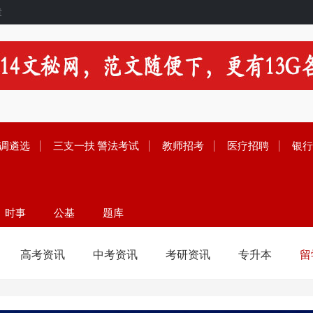
章
调遴选
三支一扶
警法考试
教师招考
医疗招聘
银行
时事
公基
题库
留学
范文
资料
高考资讯
中考资讯
考研资讯
专升本
留