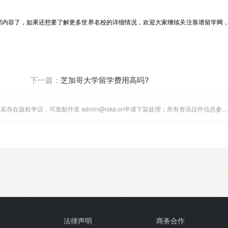
内容了，如果还想要了解更多世界名校的详细情况，欢迎大家继续关注靠谱留学网
下一篇：
芝加哥大学留学费用高吗?
"全国人事考试网"站内图文、音视频稿件多为第三方转载分享。若存在版权争议，可发邮件至 admin@rsks.cn申请下架处理；所有资讯仅作信息参考，不代表本站立场。
法律声明
商务合作