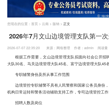
江苏
上海
福建
广东
广西
海南
国考
省考
企业
内蒙古
您现在的位置：
首页
>
云南
>
版纳
>
正文
2026年7月文山边境管理支队第一次
2026-07-07 22:35:20
来源：网络整理 作者：admin 阅读量
根据工作需要，文山边境管理支队拟面向社会公开招聘
大队30名、马关边境管理大队45名、富宁边境管理大队4
专职辅警身份及所从事工作范围
边境管控专职辅警不具有人民警察和国家公务员身份，
机构日常运转和警务活动辅助支持工作，专司边境管控工作
招聘人数及岗位