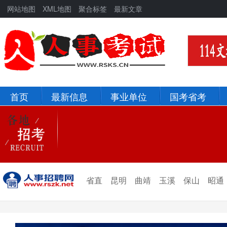
网站地图
XML地图
聚合标签
最新文章
首页
最新信息
事业单位
国考省考
北京
河北
辽宁
吉林
新疆
青海
省直
昆明
曲靖
玉溪
保山
昭通
宁夏
甘肃
陕西
西藏
四川
重庆
贵州
云南
山西
山东
黑龙江
河南
河北
湖北
湖南
江西
安徽
浙江