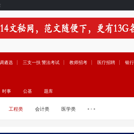
章
调遴选
三支一扶
警法考试
教师招考
医疗招聘
银行
时事
公基
题库
留学
范文
资料
工程类
会计类
医学类