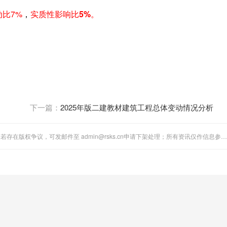
比7%
，
实质性影响比5%。
。
！
下一篇：
2025年版二建教材建筑工程总体变动情况分析
"全国人事考试网"站内图文、音视频稿件多为第三方转载分享。若存在版权争议，可发邮件至 admin@rsks.cn申请下架处理；所有资讯仅作信息参考，不代表本站立场。