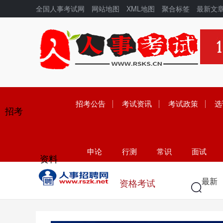
全国人事考试网
网站地图
XML地图
聚合标签
最新文
招考公告
考试资讯
考试政策
选
招考
申论
行测
常识
面试
资料
学历
高考
中考
考研
最新
资格考试