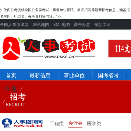
知仕阁公考提供全国公务员考试、事业单位招聘、教师招聘等最新招考信息，涵盖报
名时间、职位表、备考资料等内容。" />
全国人事考试网
网站地图
XML地图
聚合标签
最新文章
首页
最新信息
事业单位
国考省考
北京
河北
辽宁
吉林
新疆
青海
会计类
工程类
医学类
宁夏
甘肃
陕西
西藏
四川
重庆