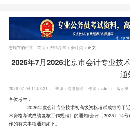
贵州
云南
山西
山东
黑龙江
河南
河北
湖北
湖南
江西
安徽
浙江
江苏
上海
福建
广东
广西
海南
国考
省考
企业
内蒙古
您现在的位置：
首页
>
资格考试
>
会计类
>
正文
2026年7月2026北京市会计专
通
2026-07-04 11:53:21
来源：网络整理 作者：admin 阅读量
各位考生：
2026年度会计专业技术初高级资格考试成绩将于近
术资格考试成绩复核工作规程》的通知(会评〔2025〕14
作的有关事项通知如下。