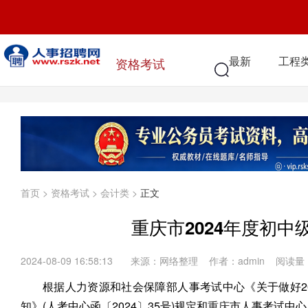
最新
工程
资格考试
首页
>
资格考试
>
会计类
>
正文
重庆市2024年度初
2024-08-09 16:58:13
来源：网络整理 作者：admin 阅读量
根据人力资源和社会保障部人事考试中心《关于做好2
知》(人考中心函〔2024〕35号)规定和
重庆
市人事考试中心