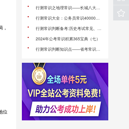
行测常识之地理常识——长城八大雄关
行测常识大全：公务员常识40000问（三百八十三）
局，
行测常识判断备考:历史考试常见、重点知识点讲解+练习题
2024年公考常识积累365宝典（七）
行测常识判断知识点——省考常识之汉字的构造法
地位