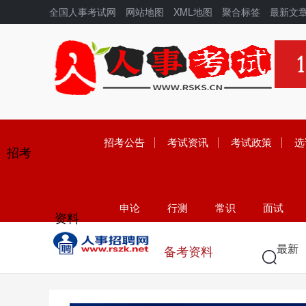
全国人事考试网
网站地图
XML地图
聚合标签
最新文
招考公告
考试资讯
考试政策
选
招考
申论
行测
常识
面试
资料
学历
高考
中考
考研
最新
备考资料