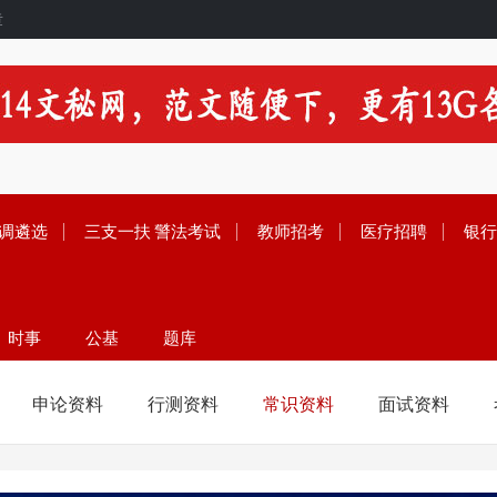
章
调遴选
三支一扶
警法考试
教师招考
医疗招聘
银行
时事
公基
题库
留学
范文
论坛
申论资料
行测资料
常识资料
面试资料