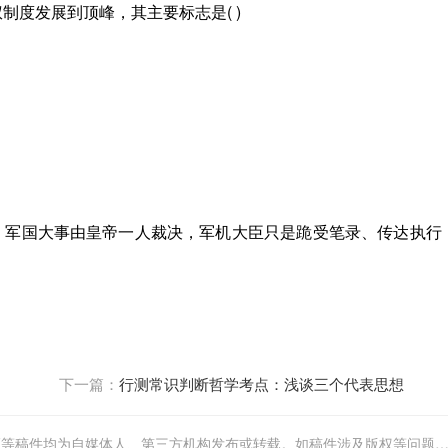
制度发展到顶峰，其主要标志是( )
，军国大事由皇帝一人裁决，军机大臣只是跪受笔录、传达执行
下一篇：
行测常识判断哲学考点：浅谈三个代表思想
"全国人事考试网"的新闻页面文章、图片、音频、视频等稿件均为自媒体人、第三方机构发布或转载。如稿件涉及版权等