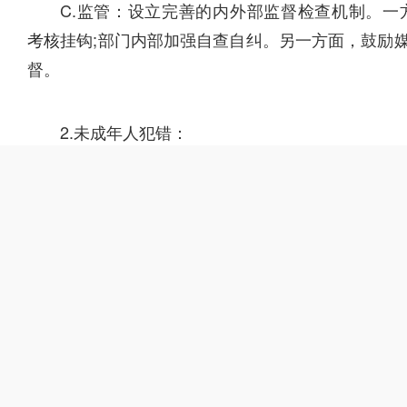
C.监管：设立完善的内外部监督检查机制。
考核
挂钩;部门内部加强自查自纠。另一方面，鼓励
督。
2.未成年人犯错：
A.家庭教育：家长自身以身作则或言传身教，
定期进行陪伴与关怀。)
B.学校教育：学校注重素质教育与应试教育协
学和心理健康教育课程，安排专家进行青少年心理疏
C.社会教育：营造崇德向善、和谐健康的社会